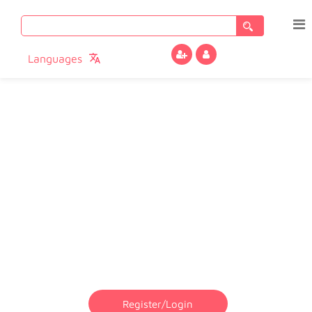
Languages
You Need To Login To Access This Page
Register/login