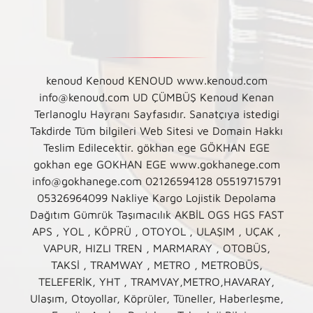
kenoud Kenoud KENOUD www.kenoud.com
info@kenoud.com UD ÇÜMBÜŞ Kenoud Kenan
Terlanoglu Hayranı Sayfasıdır. Sanatçıya istedigi
Takdirde Tüm bilgileri Web Sitesi ve Domain Hakkı
Teslim Edilecektir. gökhan ege GÖKHAN EGE
gokhan ege GOKHAN EGE www.gokhanege.com
info@gokhanege.com 02126594128 05519715791
05326964099 Nakliye Kargo Lojistik Depolama
Dağıtım Gümrük Taşımacılık AKBİL OGS HGS FAST
APS , YOL , KÖPRÜ , OTOYOL , ULAŞIM , UÇAK ,
VAPUR, HIZLI TREN , MARMARAY , OTOBÜS,
TAKSİ , TRAMWAY , METRO , METROBÜS,
TELEFERİK, YHT , TRAMVAY,METRO,HAVARAY,
Ulaşım, Otoyollar, Köprüler, Tüneller, Haberleşme,