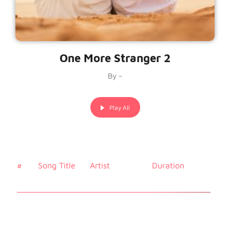
One More Stranger 2
By -
Play All
#
Song Title
Artist
Duration
Price