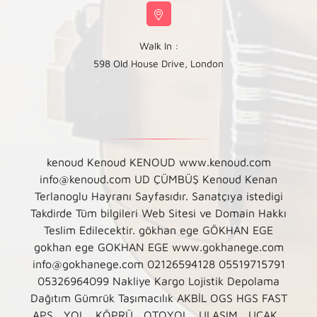
Walk In :
598 Old House Drive, London
kenoud Kenoud KENOUD www.kenoud.com
info@kenoud.com UD ÇÜMBÜŞ Kenoud Kenan
Terlanoglu Hayranı Sayfasıdır. Sanatçıya istedigi
Takdirde Tüm bilgileri Web Sitesi ve Domain Hakkı
Teslim Edilecektir. gökhan ege GÖKHAN EGE
gokhan ege GOKHAN EGE www.gokhanege.com
info@gokhanege.com 02126594128 05519715791
05326964099 Nakliye Kargo Lojistik Depolama
Dağıtım Gümrük Taşımacılık AKBİL OGS HGS FAST
APS , YOL , KÖPRÜ , OTOYOL , ULAŞIM , UÇAK ,