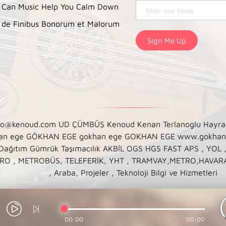
Can Music Help You Calm Down
de Finibus Bonorum et Malorum
enoud.com UD ÇÜMBÜŞ Kenoud Kenan Terlanoglu Hayranı Sayf
. gökhan ege GÖKHAN EGE gokhan ege GOKHAN EGE www.gokh
 Dağıtım Gümrük Taşımacılık AKBİL OGS HGS FAST APS , YOL 
, METROBÜS, TELEFERİK, YHT , TRAMVAY,METRO,HAVARAY, Ula
, Araba, Projeler , Teknoloji Bilgi ve Hizmetleri
00:00
00:00