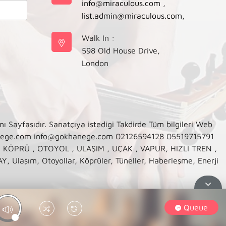
info@miraculous.com
,
list.admin@miraculous.com
,
Walk In :
598 Old House Drive,
London
asıdır. Sanatçıya istedigi Takdirde Tüm bilgileri Web
anege.com info@gokhanege.com 02126594128 05519715791
, KÖPRÜ , OTOYOL , ULAŞIM , UÇAK , VAPUR, HIZLI TREN ,
şım, Otoyollar, Köprüler, Tüneller, Haberleşme, Enerji
Queue