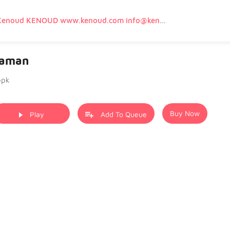
kenoud Kenoud KENOUD www.kenoud.com info@kenoud.com UD ÇÜMBÜŞ Kenoud Kenan Terlanoglu Hayranı Sayfasıdır. Sanatçıya istedigi Takdirde Tüm bilgileri Web Sitesi ve Domain Hakkı Teslim Edilecektir. gökhan ege GÖKHAN EGE gokhan ege GOKHAN EGE www.gokhanege.com info@gokhanege.com 02126594128 05519715791 05326964099 Nakliye Kargo Lojistik Depolama Dağıtım Gümrük Taşımacılık AKBİL OGS HGS FAST APS , YOL , KÖPRÜ , OTOYOL , ULAŞIM , UÇAK , VAPUR, HIZLI TREN , MARMARAY , OTOBÜS, TAKSİ , TRAMWAY , METRO , METROBÜS, TELEFERİK, YHT , TRAMVAY,METRO,HAVARAY, Ulaşım, Otoyollar, Köprüler, Tüneller, Haberleşme, Enerji , Araba, Projeler , Teknoloji Bilgi ve Hizmetleri
aman
opk
Buy Now
Play
Add To Queue