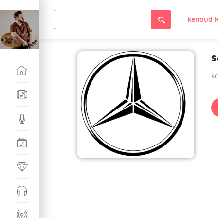
Search
for:
s
k