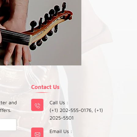
Contact Us
tter and
Call Us :
ffers.
(+1) 202-555-0176, (+1)
2025-5501
Email Us :