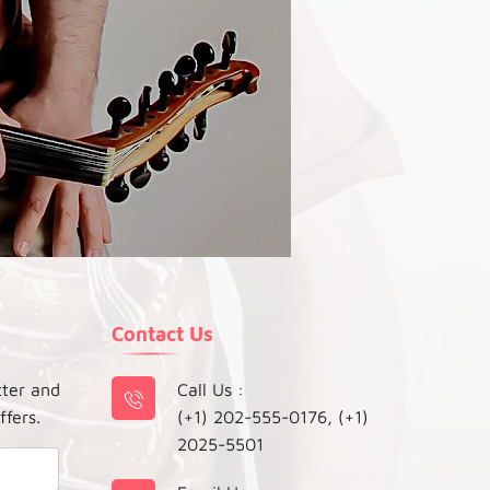
Contact Us
tter and
Call Us :
ffers.
(+1) 202-555-0176, (+1)
2025-5501