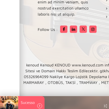
enim ad minim veniam, quis
nostrud exercitation ullamco
laboris nisi ut aliquip.
Follow Us :
kenoud Kenoud KENOUD www.kenoud.com info@k
Sitesi ve Domain Hakkı Teslim Edilecektir
05326964099 Nakliye Kargo Lojistik Depolama
MARMARAY , OTOBÜS, TAKSİ , TRAMWAY , METRO 
Sucesso