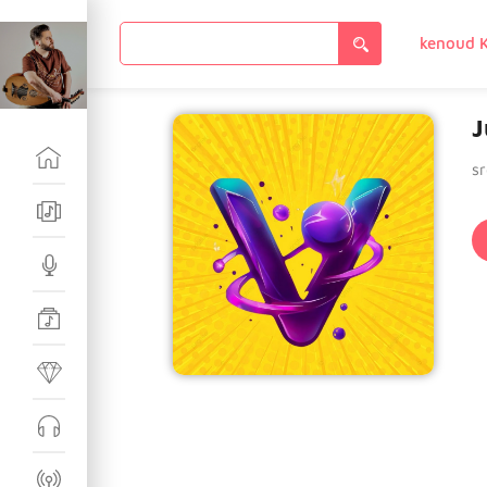
Search
for:
J
s