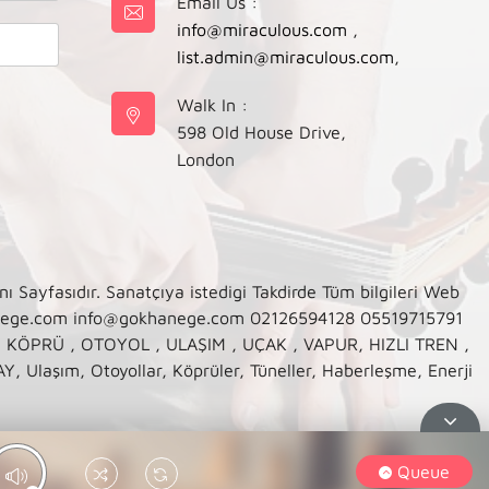
Email Us :
info@miraculous.com
,
list.admin@miraculous.com
,
Walk In :
598 Old House Drive,
London
asıdır. Sanatçıya istedigi Takdirde Tüm bilgileri Web
anege.com info@gokhanege.com 02126594128 05519715791
, KÖPRÜ , OTOYOL , ULAŞIM , UÇAK , VAPUR, HIZLI TREN ,
şım, Otoyollar, Köprüler, Tüneller, Haberleşme, Enerji
Queue