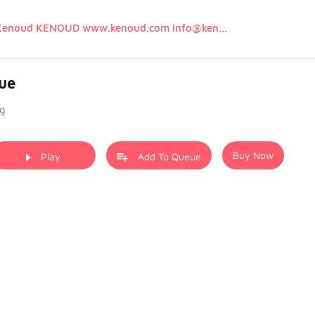
kenoud Kenoud KENOUD www.kenoud.com info@kenoud.com UD ÇÜMBÜŞ Kenoud Kenan Terlanoglu Hayranı Sayfasıdır. Sanatçıya istedigi Takdirde Tüm bilgileri Web Sitesi ve Domain Hakkı Teslim Edilecektir. gökhan ege GÖKHAN EGE gokhan ege GOKHAN EGE www.gokhanege.com info@gokhanege.com 02126594128 05519715791 05326964099 Nakliye Kargo Lojistik Depolama Dağıtım Gümrük Taşımacılık AKBİL OGS HGS FAST APS , YOL , KÖPRÜ , OTOYOL , ULAŞIM , UÇAK , VAPUR, HIZLI TREN , MARMARAY , OTOBÜS, TAKSİ , TRAMWAY , METRO , METROBÜS, TELEFERİK, YHT , TRAMVAY,METRO,HAVARAY, Ulaşım, Otoyollar, Köprüler, Tüneller, Haberleşme, Enerji , Araba, Projeler , Teknoloji Bilgi ve Hizmetleri
ue
rg
Buy Now
Play
Add To Queue