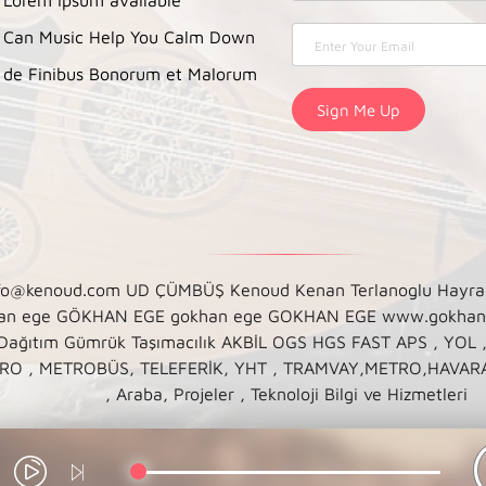
Can Music Help You Calm Down
de Finibus Bonorum et Malorum
enoud.com UD ÇÜMBÜŞ Kenoud Kenan Terlanoglu Hayranı Sayf
. gökhan ege GÖKHAN EGE gokhan ege GOKHAN EGE www.gokh
 Dağıtım Gümrük Taşımacılık AKBİL OGS HGS FAST APS , YOL 
, METROBÜS, TELEFERİK, YHT , TRAMVAY,METRO,HAVARAY, Ula
, Araba, Projeler , Teknoloji Bilgi ve Hizmetleri